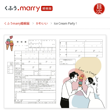
くふうmarry婚姻届
かわいい
Ice Cream Party！