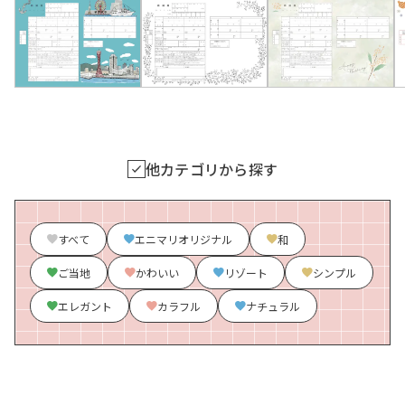
他カテゴリから探す
すべて
エニマリオリジナル
和
ご当地
かわいい
リゾート
シンプル
エレガント
カラフル
ナチュラル