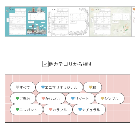
他カテゴリから探す
すべて
エニマリオリジナル
和
ご当地
かわいい
リゾート
シンプル
エレガント
カラフル
ナチュラル