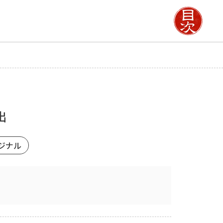
出
ジナル