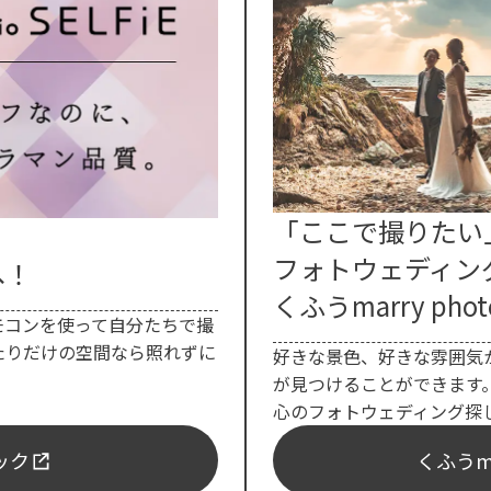
「ここで撮りたい
フォトウェディン
へ！
くふうmarry phot
モコンを使って自分たちで撮
たりだけの空間なら照れずに
好きな景色、好きな雰囲気
が見つけることができます
心のフォトウェディング探
ェック
くふうma