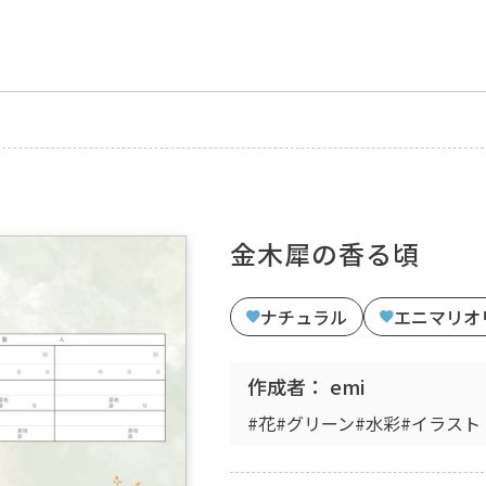
金木犀の香る頃
ナチュラル
エニマリオ
作成者： emi
#花
#グリーン
#水彩
#イラスト