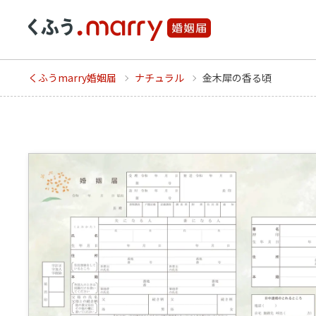
くふうmarry婚姻届
ナチュラル
金木犀の香る頃