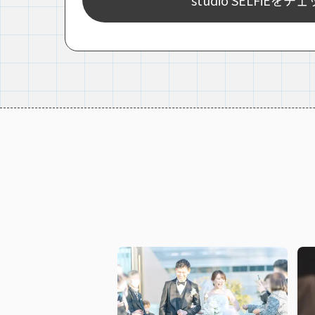
studio SELFiEをチ