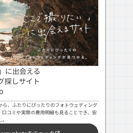
」に出会える
グ探しサイト
o
から、ふたりにぴったりのフォトウェディング
。口コミや実際の費用明細も見ることでき、安
し。