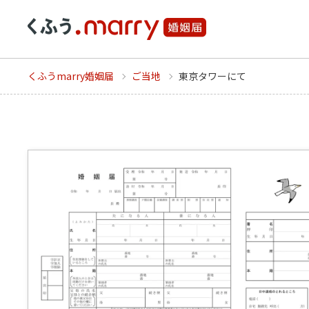
くふうmarry婚姻届
ご当地
東京タワーにて