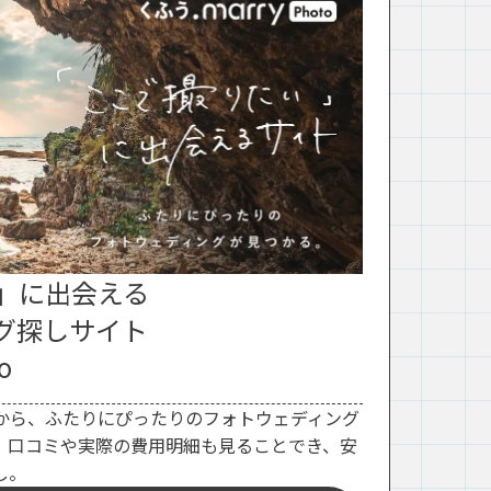
」に出会える
グ探しサイト
o
から、ふたりにぴったりのフォトウェディング
。口コミや実際の費用明細も見ることでき、安
し。