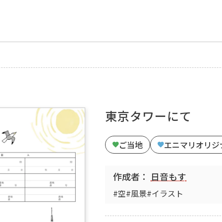
東京タワーにて
ご当地
エニマリオリジ
作成者：
日音もす
#空
#風景
#イラスト