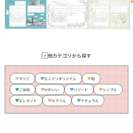
他カテゴリから探す
すべて
エニマリオリジナル
和
ご当地
かわいい
リゾート
シンプル
エレガント
カラフル
ナチュラル