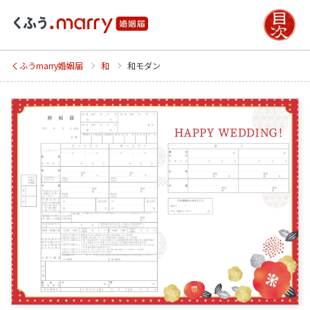
くふうmarry婚姻届
和
和モダン