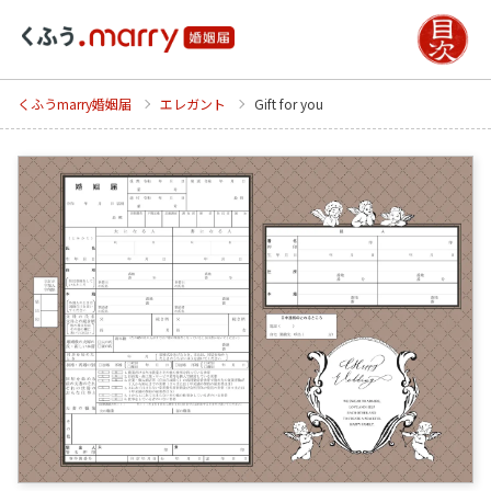
くふうmarry婚姻届
エレガント
Gift for you