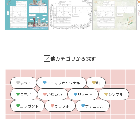
他カテゴリから探す
すべて
エニマリオリジナル
和
ご当地
かわいい
リゾート
シンプル
エレガント
カラフル
ナチュラル