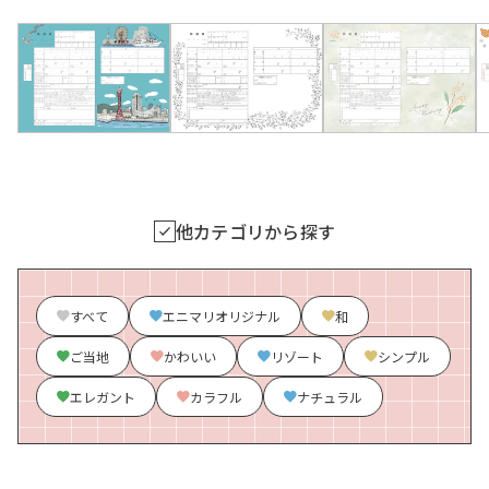
他カテゴリから探す
すべて
エニマリオリジナル
和
ご当地
かわいい
リゾート
シンプル
エレガント
カラフル
ナチュラル