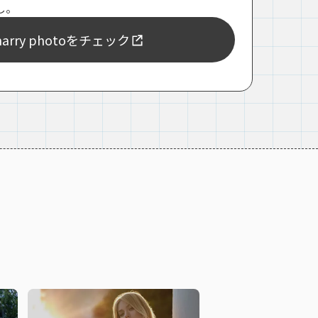
し。
rry photoをチェック