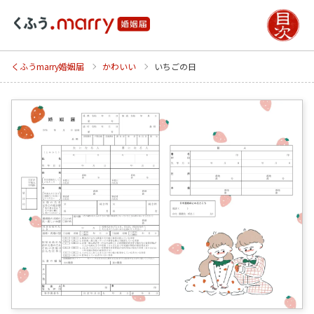
くふうmarry婚姻届
かわいい
いちごの日