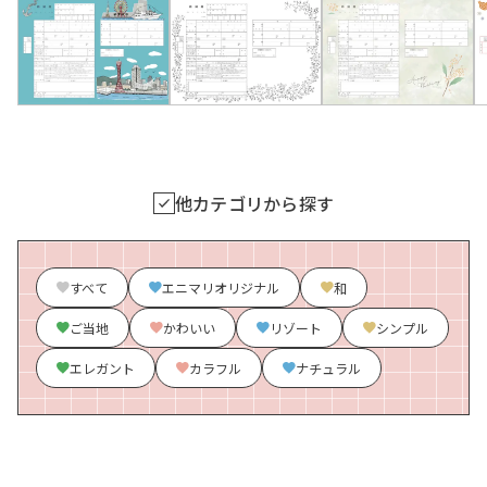
他カテゴリから探す
すべて
エニマリオリジナル
和
ご当地
かわいい
リゾート
シンプル
エレガント
カラフル
ナチュラル