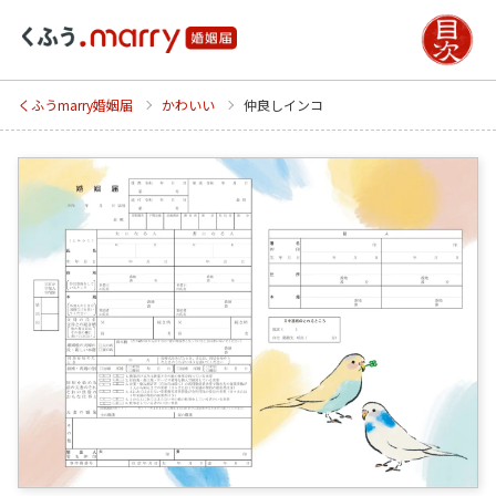
くふうmarry婚姻届
かわいい
仲良しインコ