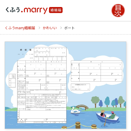
くふうmarry婚姻届
かわいい
ボート