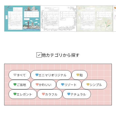
他カテゴリから探す
すべて
エニマリオリジナル
和
ご当地
かわいい
リゾート
シンプル
エレガント
カラフル
ナチュラル