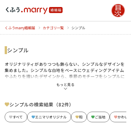
くふうmarry婚姻届
カテゴリ一覧
シンプル
シンプル
オリジナリティがありつつも飾らない、シンプルなデザインを
集めました。シンプルな白地をベースにウェディングアイテム
やふたりを描いたデザインから、季節のモチーフをシンプルに
表現したデザイン、モノトーンのデザインまで。モダンで上質
もっと見る
な婚姻届がおふたりの大切な日をさりげなく彩ります。
シンプルの検索結果（82件）
すべて
エニマリオリジナル
和
ご当地
かわい