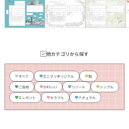
他カテゴリから探す
すべて
エニマリオリジナル
和
ご当地
かわいい
リゾート
シンプル
エレガント
カラフル
ナチュラル