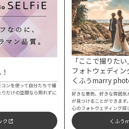
「ここで撮りたい
フォトウェディン
へ！
くふうmarry phot
モコンを使って自分たちで撮
たりだけの空間なら照れずに
好きな景色、好きな雰囲気
が見つけることができます
心のフォトウェディング探
ェック
くふうma