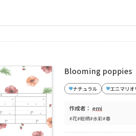
Blooming poppies
ナチュラル
エニマリオ
作成者：
emi
#花
#総柄
#水彩
#春