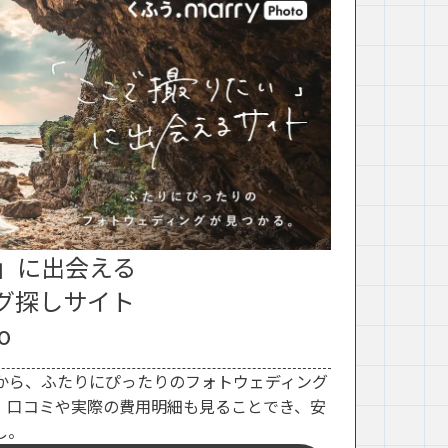
」に出会える
グ探しサイト
o
から、ふたりにぴったりのフォトウェディング
。口コミや実際の費用明細も見ることでき、安
し。