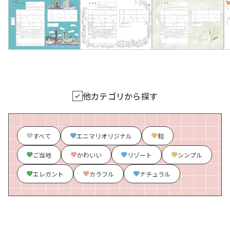
他カテゴリから探す
すべて
エニマリオリジナル
和
ご当地
かわいい
リゾート
シンプル
エレガント
カラフル
ナチュラル