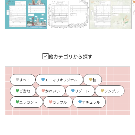
他カテゴリから探す
すべて
エニマリオリジナル
和
ご当地
かわいい
リゾート
シンプル
エレガント
カラフル
ナチュラル