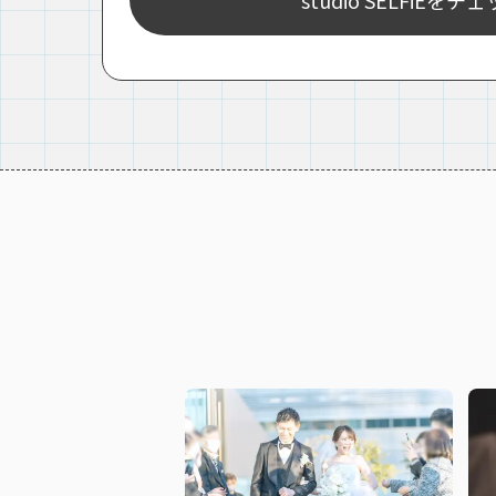
studio SELFiEをチ