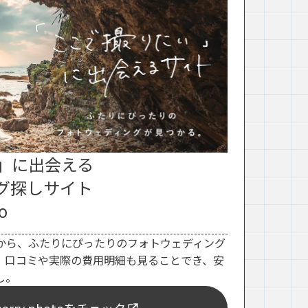
」に出会える
グ探しサイト
o
から、ふたりにぴったりのフォトウェディング
。口コミや実際の費用明細も見ることでき、安
し。