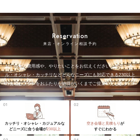
Reservation
来店・オンライン相談予約
おふたりの費用感や、やりたいことをお伝えください。カジュア
ル・オシャレ・カッチリなどどんなニーズにも対応できる230以上
の会場とプランをおふたりが納得がいくまでご提案いたします。
01
02
カッチリ・オシャレ・カジュアルな
空き会場と見積もり
が
どニーズに合う会場が
230以上
すぐにわかる
03
04