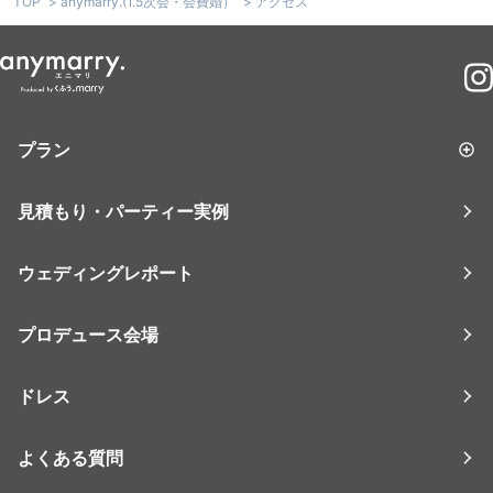
TOP
anymarry.(1.5次会・会費婚）
アクセス
anymarry.エニマリ
プラン
見積もり・パーティー実例
会費婚
ウェディングレポート
挙式＋披露宴
プロデュース会場
家族結婚式
ドレス
フォトウェディング
よくある質問