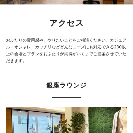
アクセス
フォトウェディング
おふたりの費用感や、やりたいことをご相談ください。カジュア
PRICE
REPORT
ル・オシャレ・カッチリなどどんなニーズにも対応できる230以
見積もり・パーティー実例
ウェディングレポート
上の会場とプランをおふたりが納得がいくまでご提案させていた
だきます。
VENUE
DRESS
会場一覧
ドレス
銀座ラウンジ
FAQ
ACCESS
よくある質問
アクセス