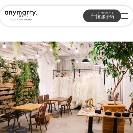
1分で簡単
相談予約
会費婚
挙式＋披露宴
家族結婚式