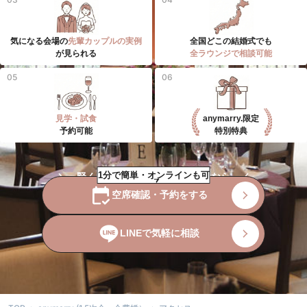
気になる会場の
先輩カップルの実例
全国どこの結婚式でも
が見られる
全ラウンジで相談可能
05
06
見学・試食
anymarry.限定
予約可能
特別特典
1分で簡単・オンラインも可
＼ 賢くお得に結婚式選びをしたいなら ／
空席確認・予約をする
LINEで気軽に相談